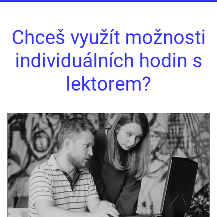
Chceš využít možnosti
individuálních hodin s
lektorem?