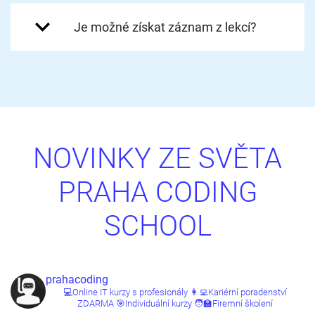
Je možné získat záznam z lekcí?
NOVINKY ZE SVĚTA
PRAHA CODING
SCHOOL
prahacoding
💻Online IT kurzy s profesionály
👩‍💻Kariérní poradenství
ZDARMA
🎯Individuální kurzy
🧑‍🏫Firemní školení