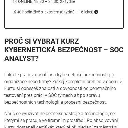
🕓
ONLINE
, 18:30 – 21:30, 2× týdně
⏳ 48 hodin
živě s lektorem (8 týdnů – 16 lekcí)
PROČ SI VYBRAT KURZ
KYBERNETICKÁ BEZPEČNOST – SOC
ANALYST?
Láká tě pracovat v oblasti kybernetické bezpečnosti pro
organizace nebo firmy? Získej kompletní přehled v oboru. Z
kurzu si odneseš znalosti a dovednosti od penetračního
testování přes práci v SOC týmech až po správu
bezpečnostních technologií a procesní bezpečnost.
Nauč se využívat nejběžnější nástroje a technologie, se
kterými se pracuje ve firemním prostředí. Po absolvování
kurzu dostaneš certifikát, který tě při hledání zaměstnání