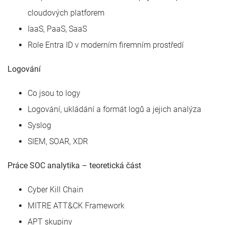
cloudových platforem
IaaS, PaaS, SaaS
Role Entra ID v moderním firemním prostředí
Logování
Co jsou to logy
Logování, ukládání a formát logů a jejich analýza
Syslog
SIEM, SOAR, XDR
Práce SOC analytika – teoretická část
Cyber Kill Chain
MITRE ATT&CK Framework
APT skupiny