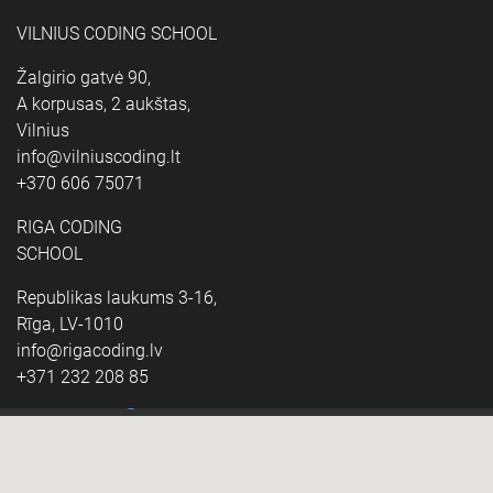
VILNIUS CODING SCHOOL
Žalgirio gatvė 90,
A korpusas, 2 aukštas,
Vilnius
info@vilniuscoding.lt
+370 606 75071
RIGA CODING
SCHOOL
Republikas laukums 3-16,
Rīga, LV-1010
info@rigacoding.lv
+371 232 208 85