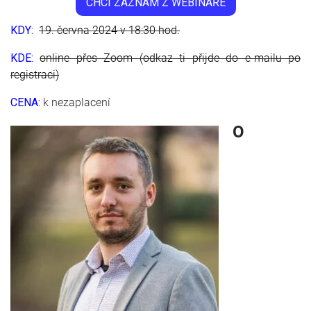
CHCI ZÁZNAM Z WEBINÁŘE
KDY:
19
. června 2024 v 18:30 hod.
KDE:
online přes Zoom (odkaz ti přijde do e-mailu po
registraci)
CENA:
k nezaplacení
O