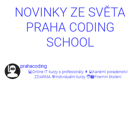
NOVINKY ZE SVĚTA
PRAHA CODING
SCHOOL
prahacoding
💻Online IT kurzy s profesionály
👩‍💻Kariérní poradenství
ZDARMA
🎯Individuální kurzy
🧑‍🏫Firemní školení