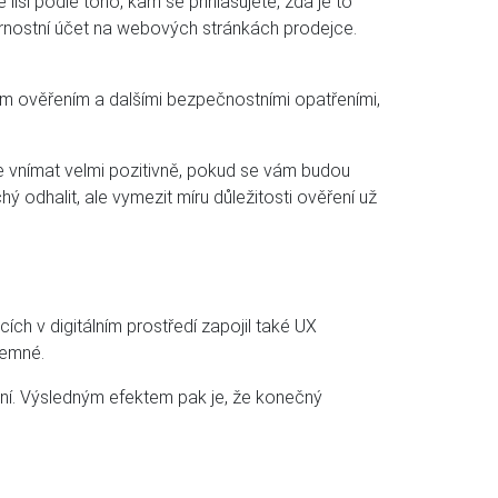
liší podle toho, kam se přihlašujete, zda je to
ěrnostní účet na webových stránkách prodejce.
ým ověřením a dalšími bezpečnostními opatřeními,
e vnímat velmi pozitivně, pokud se vám budou
ý odhalit, ale vymezit míru důležitosti ověření už
ích v digitálním prostředí zapojil také UX
jemné.
ivní. Výsledným efektem pak je, že konečný