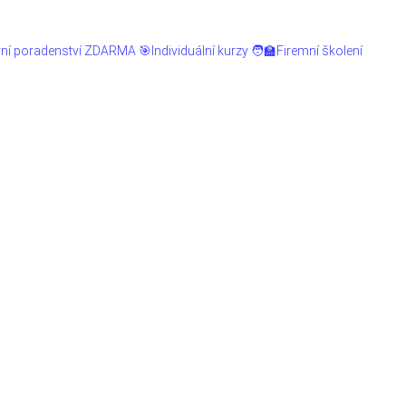
érní poradenství ZDARMA
🎯Individuální kurzy
🧑‍🏫Firemní školení