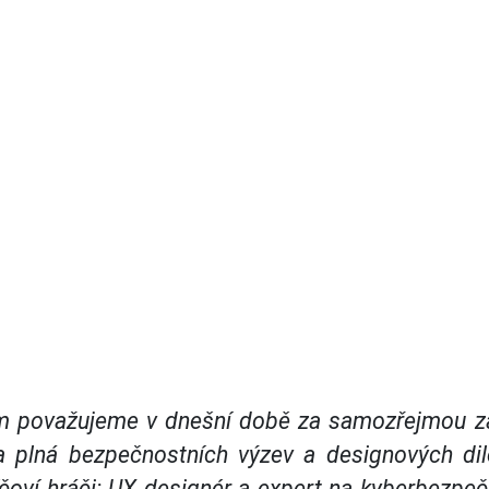
něm považujeme v dnešní době za samozřejmou zál
a plná bezpečnostních výzev a designových di
čoví hráči: UX designér a expert na kyberbezpeč