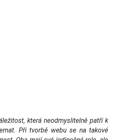
ežitost, která neodmyslitelně patří k
lemat. Při tvorbě webu se na takové
nost. Oba mají své jedinečné role, ale