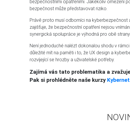
bezpečnostními opatřeními. Jakékoliv omezení poho
bezpečnost může představovat riziko.
Právě proto musí odborníci na kyberbezpečnost a
zajišťuje, že bezpečnostní opatření nejsou vnímán
synergická spolupráce je výhodná pro obě strany 
Není jednoduché nalézt dokonalou shodu v rámci té
důležité mít na paměti i to, že UX design a kybe
rozvíjející se hrozby a uživatelské potřeby.
Zajímá vás tato problematika a zvažujet
Pak si prohlédněte naše kurzy
Kybernet
NOVI