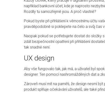
Každý člověk, který pracuje v digitálním prostředí
například bankovní účet, kde je naprosto nezbyt
Rozdíly tu samozřejmě jsou. A proč vlastně?
Pokud byste při přihlášení k věrnostnímu účtu v
pravděpodobně si poklepete na čelo a svůj čas vyu
Naopak pokud se potřebujete dostat do složky s 
zdát bezpečnostní opatření při přihlášení dostateč
tak snadné není.
UX design
Aby vše fungovalo tak, jak má, a uživatel byl spok
designer. Ten pomocí nashromážděných dat a zkušenos
Zároveň musí mít na paměti, že design nesmí být p
produkt splňuje očekávání uživatelů, ale také při