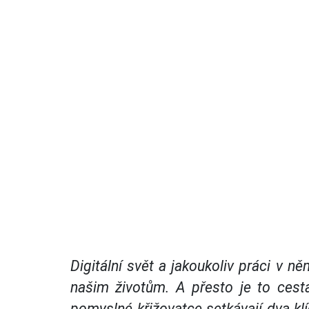
Digitální svět a jakoukoliv práci v 
našim životům. A přesto je to cest
pomyslné křižovatce setkávají dva klí