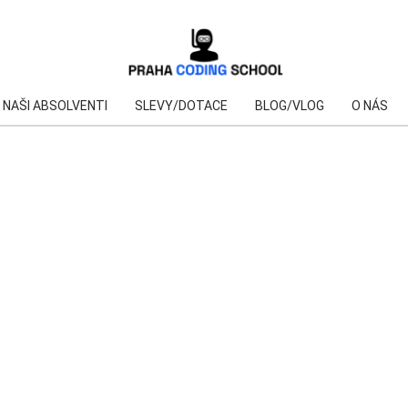
NAŠI ABSOLVENTI
SLEVY/DOTACE
BLOG/VLOG
O NÁS
JAKÁ JE ROLE UX DESIGNÉRA
AI
V KYBERBEZPEČNOSTI
AI
AI