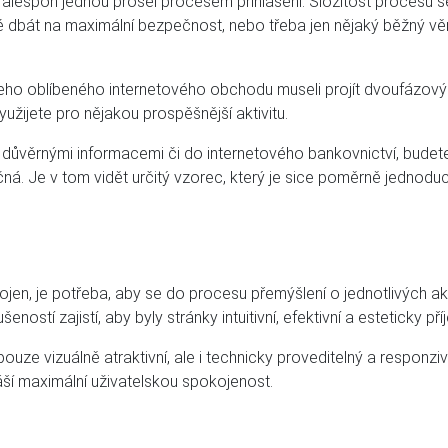
, alespoň jednou prošel procesem přihlášení. Složitost procesu se 
né dbát na maximální bezpečnost, nebo třeba jen nějaký běžný v
ašeho oblíbeného internetového obchodu museli projít dvoufázov
žijete pro nějakou prospěšnější aktivitu.
důvěrnými informacemi či do internetového bankovnictví, budet
ná. Je v tom vidět určitý vzorec, který je sice poměrně jednoduch
ojen, je potřeba, aby se do procesu přemýšlení o jednotlivých akc
tí zajistí, aby byly stránky intuitivní, efektivní a esteticky pří
ouze vizuálně atraktivní, ale i technicky proveditelný a responz
náší maximální uživatelskou spokojenost.