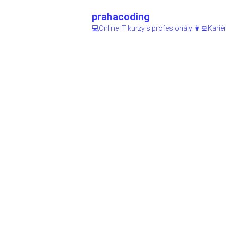
prahacoding
💻Online IT kurzy s profesionály
👩‍💻Kari