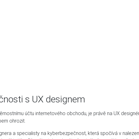
ečnosti s UX designem
věrnostnímu účtu internetového obchodu, je právě na UX designér
em ohrozit.
ignera a specialisty na kyberbezpečnost, která spočívá v naleze