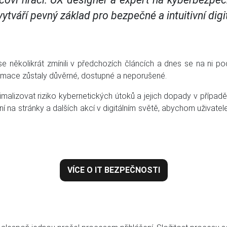
ytváří pevný základ pro bezpečné a intuitivní digit
se několikrát zmínili v předchozích článcích a dnes se na ni po
nformace zůstaly důvěrné, dostupné a neporušené.
nimalizovat riziko kybernetických útoků a jejich dopady v případě
í na stránky a dalších akcí v digitálním světě, abychom uživatel
VÍCE O IT BEZPEČNOSTI