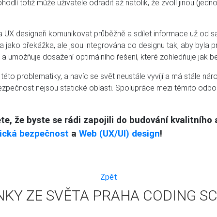
dlí totiž může uživatele odradit až natolik, že zvolí jinou (jedn
 UX designeři komunikovat průběžně a sdílet informace už od sa
a jako překážka, ale jsou integrována do designu tak, aby byla 
a umožňuje dosažení optimálního řešení, které zohledňuje jak be
to problematiky, a navíc se svět neustále vyvíjí a má stále nároč
rbezpečnost nejsou statické oblasti. Spolupráce mezi těmito odb
e, že byste se rádi zapojili do budování kvalitníh
ická bezpečnost
a
Web (UX/UI) design
!
Zpět
NKY ZE SVĚTA PRAHA CODING S