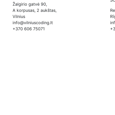
S
Žalgirio gatvė 90,
A korpusas, 2 aukštas,
Re
Vilnius
Rī
info@vilniuscoding.lt
in
+370 606 75071
+3