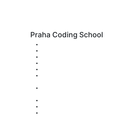
Praha Coding School
Individuální výuka na míru
Laravel (PHP) framework
Kurz Django – Python framework
LinkedIn od A do Z
Kybernetická bezpečnost – SOC Analy
Kurz SQL, Power BI s AI – Komplexní
školení datové analytiky
Datová analytika – Python, Big Data, A
a ML
React
UX/UI (WEB) Design
Web Development (Full-Stack)