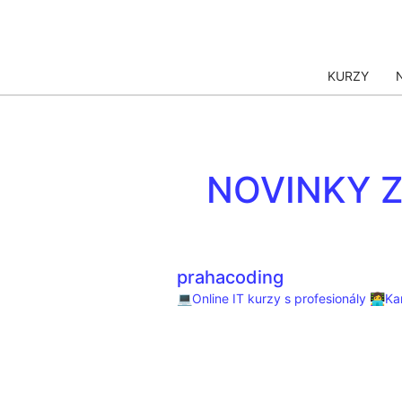
KURZY
AI
NOVINKY 
prahacoding
AI
💻Online IT kurzy s profesionály
👩‍💻