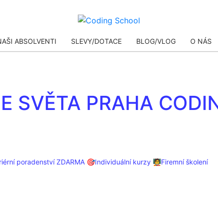
NAŠI ABSOLVENTI
SLEVY/DOTACE
BLOG/VLOG
O NÁS
AI
ZE SVĚTA PRAHA CODI
AI
AI
Kariérní poradenství ZDARMA
🎯Individuální kurzy
🧑‍🏫Firemní školení