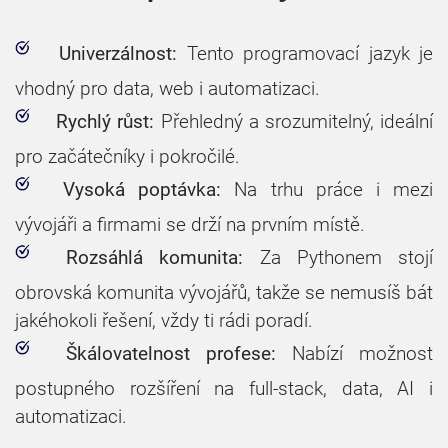
Univerzálnost:
Tento programovací jazyk je
vhodný pro data, web i automatizaci.
Rychlý růst:
Přehledný a srozumitelný, ideální
pro začátečníky i pokročilé.
Vysoká poptávka:
Na trhu práce i mezi
vývojáři a firmami se drží na prvním místě.
Rozsáhlá komunita:
Za Pythonem stojí
obrovská komunita vývojářů, takže se nemusíš bát
jakéhokoli řešení, vždy ti rádi poradí.
Pochopení verzovacích systémů (GIT,
GitHub)
Škálovatelnost profese:
Nabízí možnost
Příprava a prezentace závěrečného projektu
postupného rozšíření na full-stack, data, AI i
(aplikace vytvořená na základě osvojených
automatizaci.
znalostí během kurzu)