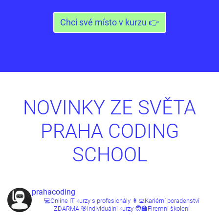
Chci své místo v kurzu 👉
NOVINKY ZE SVĚTA
PRAHA CODING
SCHOOL
prahacoding
💻Online IT kurzy s profesionály
👩‍💻Kariérní poradenství
ZDARMA
🎯Individuální kurzy
🧑‍🏫Firemní školení