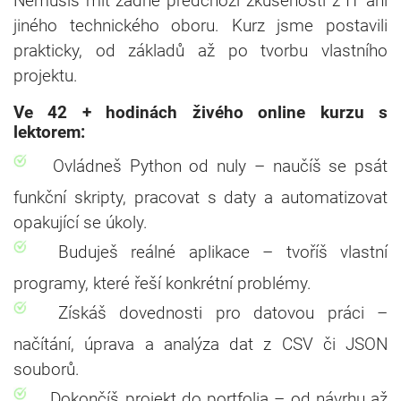
Nemusíš mít žádné předchozí zkušenosti z IT ani
jiného technického oboru. Kurz jsme postavili
prakticky, od základů až po tvorbu vlastního
projektu.
Ve 42 + hodinách živého online kurzu s
lektorem:
Ovládneš Python od nuly – naučíš se psát
funkční skripty, pracovat s daty a automatizovat
opakující se úkoly.
Buduješ reálné aplikace – tvoříš vlastní
programy, které řeší konkrétní problémy.
Získáš dovednosti pro datovou práci –
načítání, úprava a analýza dat z CSV či JSON
souborů.
Dokončíš projekt do portfolia – od návrhu až