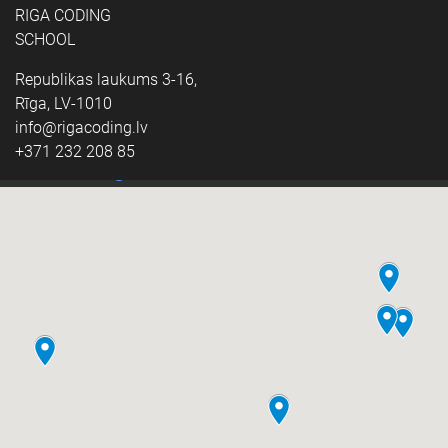
RIGA CODING
SCHOOL
Republikas laukums 3-16,
Rīga, LV-1010
info@rigacoding.lv
+371 232 208 85