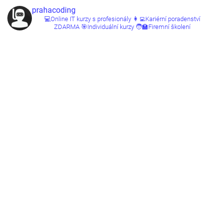
prahacoding
💻Online IT kurzy s profesionály
👩‍💻Kariérní poradenství
ZDARMA
🎯Individuální kurzy
🧑‍🏫Firemní školení