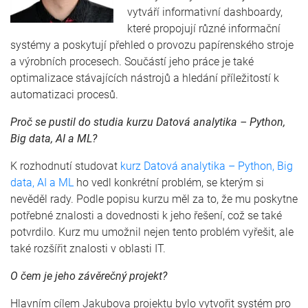
vytváří informativní dashboardy,
které propojují různé informační
systémy a poskytují přehled o provozu papírenského stroje
a výrobních procesech. Součástí jeho práce je také
optimalizace stávajících nástrojů a hledání příležitostí k
automatizaci procesů.
Proč se pustil do studia kurzu Datová analytika – Python,
Big data, AI a ML?
K rozhodnutí studovat
kurz Datová analytika – Python, Big
data, AI a ML
ho vedl konkrétní problém, se kterým si
nevěděl rady. Podle popisu kurzu měl za to, že mu poskytne
potřebné znalosti a dovednosti k jeho řešení, což se také
potvrdilo. Kurz mu umožnil nejen tento problém vyřešit, ale
také rozšířit znalosti v oblasti IT.
O čem je jeho závěrečný projekt?
Hlavním cílem Jakubova projektu bylo vytvořit systém pro