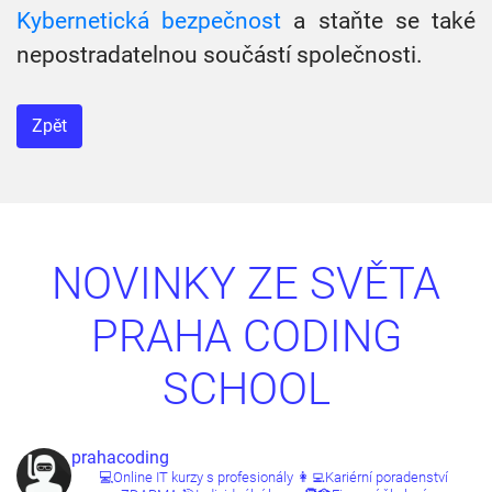
Kybernetická bezpečnost
a staňte se také
nepostradatelnou součástí společnosti.
Zpět
NOVINKY ZE SVĚTA
PRAHA CODING
SCHOOL
prahacoding
💻Online IT kurzy s profesionály
👩‍💻Kariérní poradenství