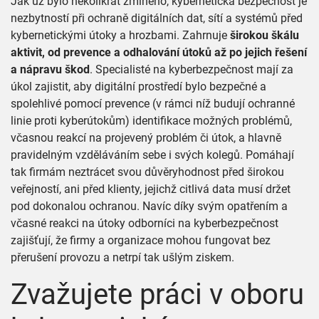
Jak už bylo několikrát zmíněno, kybernetická bezpečnost je
nezbytností při ochraně digitálních dat, sítí a systémů před
kybernetickými útoky a hrozbami. Zahrnuje
širokou škálu
aktivit, od prevence a odhalování útoků až po jejich řešení
a nápravu škod
. Specialisté na kyberbezpečnost mají za
úkol zajistit, aby digitální prostředí bylo bezpečné a
spolehlivé pomocí prevence (v rámci níž budují ochranné
linie proti kyberútokům) identifikace možných problémů,
včasnou reakcí na projevený problém či útok, a hlavně
pravidelným vzděláváním sebe i svých kolegů. Pomáhají
tak firmám neztrácet svou důvěryhodnost před širokou
veřejností, ani před klienty, jejichž citlivá data musí držet
pod dokonalou ochranou. Navíc díky svým opatřením a
včasné reakci na útoky odborníci na kyberbezpečnost
zajišťují, že firmy a organizace mohou fungovat bez
přerušení provozu a netrpí tak ušlým ziskem.
Zvažujete práci v oboru