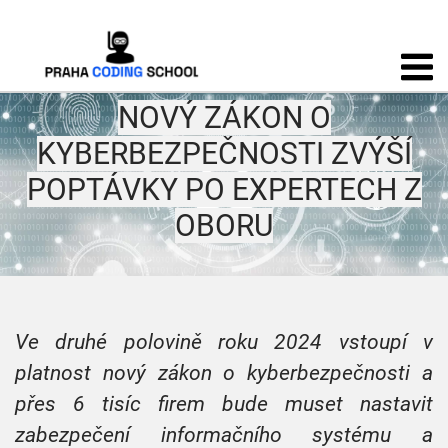
NOVÝ ZÁKON O
KYBERBEZPEČNOSTI ZVÝŠÍ
POPTÁVKY PO EXPERTECH Z
OBORU
Ve druhé polovině roku 2024 vstoupí v
platnost nový zákon o kyberbezpečnosti a
přes 6 tisíc firem bude muset nastavit
zabezpečení informačního systému a