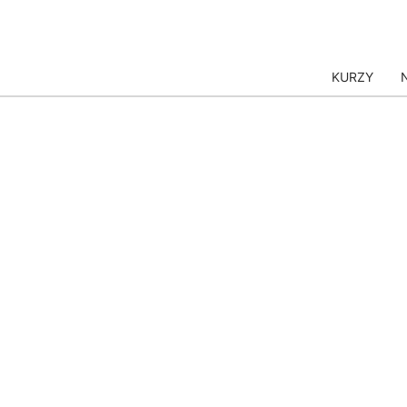
KURZY
OP
AI
AI