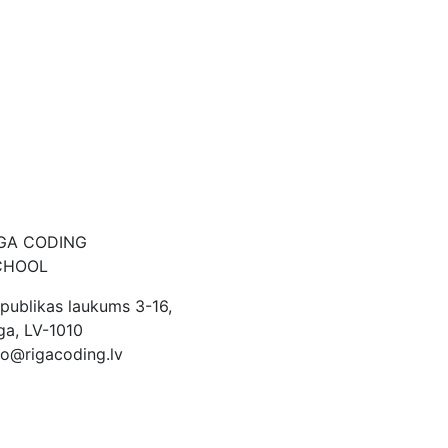
IGA CODING
CHOOL
publikas laukums 3-16,
ga, LV-1010
fo@rigacoding.lv
71 232 208 85