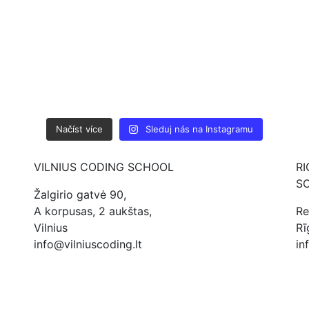
Načíst více
Sleduj nás na Instagramu
VILNIUS CODING SCHOOL
R
S
Žalgirio gatvė 90,
A korpusas, 2 aukštas,
Re
Vilnius
Rī
info@vilniuscoding.lt
in
+370 606 75071
+3