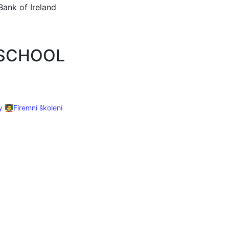
Bank of Ireland
 SCHOOL
y
🧑‍🏫Firemní školení