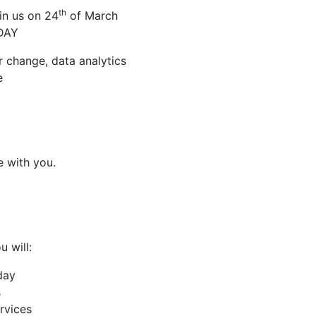
th
oin us on 24
of March
 DAY
r change, data analytics
e
e with you.
 will:
day
s
rvices