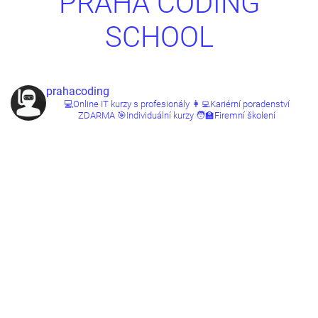
PRAHA CODING
SCHOOL
prahacoding
💻Online IT kurzy s profesionály
👩‍💻Kariérní poradenství
ZDARMA
🎯Individuální kurzy
🧑‍🏫Firemní školení