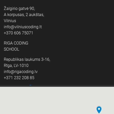
Žalgirio gatvė 90,
A korpusas, 2 aukštas,
Vilnius
info@vilniuscoding.lt
+370 606 75071
RIGA CODING
SCHOOL
Republikas laukums 3-16,
Rīga, LV-1010
info@rigacoding.lv
+371 232 208 85