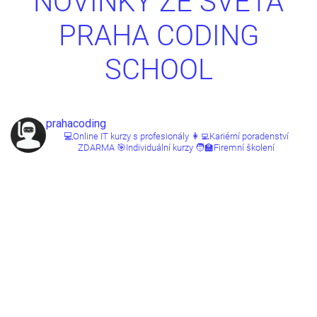
NOVINKY ZE SVĚTA
PRAHA CODING
SCHOOL
prahacoding
💻Online IT kurzy s profesionály
👩‍💻Kariérní poradenství
ZDARMA
🎯Individuální kurzy
🧑‍🏫Firemní školení