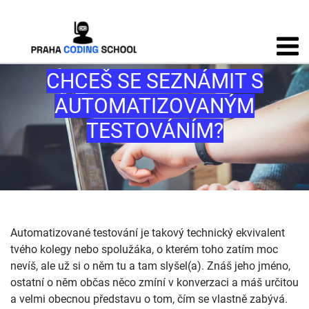
CHCEŠ SE SEZNÁMIT S
AUTOMATIZOVANÝM
TESTOVÁNÍM?
Automatizované testování je takový technický ekvivalent
tvého kolegy nebo spolužáka, o kterém toho zatím moc
nevíš, ale už si o něm tu a tam slyšel(a). Znáš jeho jméno,
ostatní o něm občas něco zmíní v konverzaci a máš určitou
a velmi obecnou představu o tom, čím se vlastně zabývá.