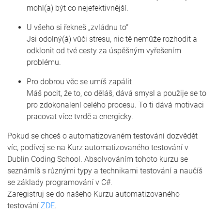
mohl(a) být co nejefektivnější.
U všeho si řekneš „zvládnu to“
Jsi odolný(á) vůči stresu, nic tě nemůže rozhodit a
odklonit od tvé cesty za úspěšným vyřešením
problému.
Pro dobrou věc se umíš zapálit
Máš pocit, že to, co děláš, dává smysl a použije se to
pro zdokonalení celého procesu. To ti dává motivaci
pracovat více tvrdě a energicky.
Pokud se chceš o automatizovaném testování dozvědět
víc, podívej se na Kurz automatizovaného testování v
Dublin Coding School. Absolvováním tohoto kurzu se
seznámíš s různými typy a technikami testování a naučíš
se základy programování v C#.
Zaregistruj se do našeho Kurzu automatizovaného
testování
ZDE
.