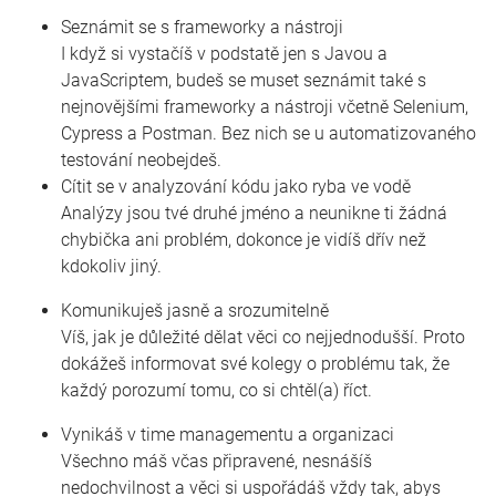
Seznámit se s frameworky a nástroji
I když si vystačíš v podstatě jen s Javou a
JavaScriptem, budeš se muset seznámit také s
nejnovějšími frameworky a nástroji včetně Selenium,
Cypress a Postman. Bez nich se u automatizovaného
testování neobejdeš.
Cítit se v analyzování kódu jako ryba ve vodě
Analýzy jsou tvé druhé jméno a neunikne ti žádná
chybička ani problém, dokonce je vidíš dřív než
kdokoliv jiný.
Komunikuješ jasně a srozumitelně
Víš, jak je důležité dělat věci co nejjednodušší. Proto
dokážeš informovat své kolegy o problému tak, že
každý porozumí tomu, co si chtěl(a) říct.
Vynikáš v time managementu a organizaci
Všechno máš včas připravené, nesnášíš
nedochvilnost a věci si uspořádáš vždy tak, abys