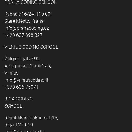
PRAHA CODING SCHOOL
Rybná 716/24, 110 00
Staré Město, Praha
info@prahacoding.cz
+420 607 898 327
VILNIUS CODING SCHOOL
Žalgirio gatvė 90,
A korpusas, 2 aukštas,
Vilnius
info@vilniuscoding.lt
+370 606 75071
RIGA CODING
SCHOOL
Republikas laukums 3-16,
Rīga, LV-1010
info@rigacoding.lv