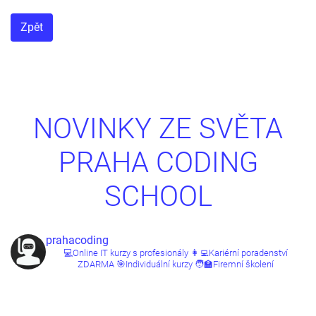
Zpět
NOVINKY ZE SVĚTA
PRAHA CODING
SCHOOL
prahacoding
💻Online IT kurzy s profesionály
👩‍💻Kariérní poradenství
ZDARMA
🎯Individuální kurzy
🧑‍🏫Firemní školení