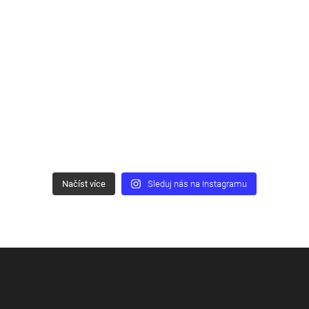
Načíst více
Sleduj nás na Instagramu