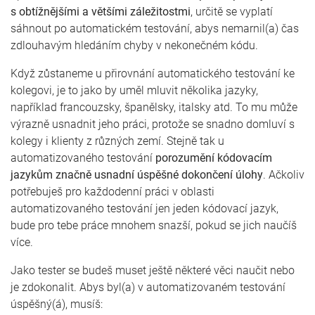
s obtížnějšími a většími záležitostmi
, určitě se vyplatí
sáhnout po automatickém testování, abys nemarnil(a) čas
zdlouhavým hledáním chyby v nekonečném kódu.
Když zůstaneme u přirovnání automatického testování ke
kolegovi, je to jako by uměl mluvit několika jazyky,
například francouzsky, španělsky, italsky atd. To mu může
výrazně usnadnit jeho práci, protože se snadno domluví s
kolegy i klienty z různých zemí. Stejně tak u
automatizovaného testování
porozumění kódovacím
jazykům značně usnadní úspěšné dokončení úlohy
. Ačkoliv
potřebuješ pro každodenní práci v oblasti
automatizovaného testování jen jeden kódovací jazyk,
bude pro tebe práce mnohem snazší, pokud se jich naučíš
více.
Jako tester se budeš muset ještě některé věci naučit nebo
je zdokonalit. Abys byl(a) v automatizovaném testování
úspěšný(á), musíš: